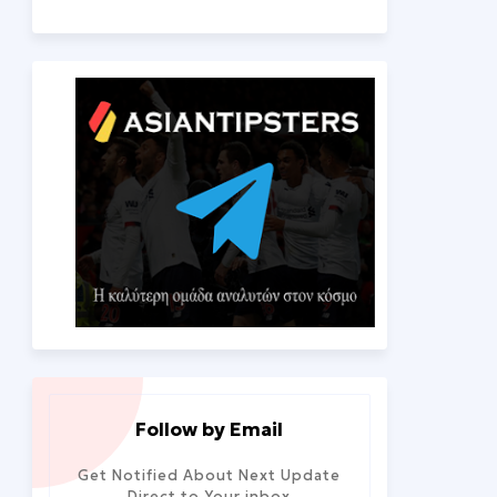
Follow by Email
Get Notified About Next Update
Direct to Your inbox