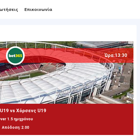
ωτήσεις
Επικοινωνία
Ώρα:13:30
U19 vs Χόρσενς U19
ver 1.5 ημιχρόνου
Απόδοση: 2.00