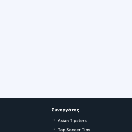
Συνεργάτες
Asian Tipsters
Top Soccer Tips