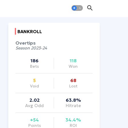
BANKROLL
Overtips
Season 2023-24
186
118
Bets
Won
5
68
Void
Lost
2.02
63.8%
Avg Odd
Hitrate
+54
34.4%
Points
ROI