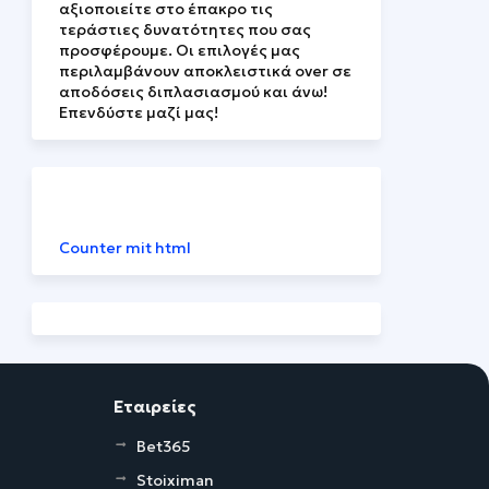
αξιοποιείτε στο έπακρο τις
τεράστιες δυνατότητες που σας
προσφέρουμε. Οι επιλογές μας
περιλαμβάνουν αποκλειστικά over σε
αποδόσεις διπλασιασμού και άνω!
Επενδύστε μαζί μας!
Visitors
Total: 15 867
Counter mit html
Εταιρείες
Bet365
Stoiximan